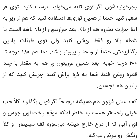
بچرخونیدشون اگر توی تابه می‌خواید درست کنید. توی فر
سعی کنید حتما از همین توری‌ها استفاده کنید که هم از زیر به
اینا حرارت بخوره هم از بالا. بعد حرارتتون از بالا باشه المنت یا
شعله بالا رو فقط روشن کنید ولی توی طبقات پایین
بگذاریدش. حتماً از وسط پایین‌تر باشه. دما هم ۱۸۰ درجه تا
۲۰۰ درجه خوبه. بعد همین توریتون رو هم یه مقدار با چند
قطره روغن فقط شما یه ذره براش کنید چربش کنید که از
پایین هم نچسبن.
کف سینی فرتون هم همیشه ترجیحاً اگر فویل بگذارید کلاً خب
خیلی راحت‌تر هست به خاطر اینکه موقع پخت اون جوس و
اون آبی که از مرغ خارج میشه می‌سوزه کف سینیتون و کلاً
رنگش رو عوض می‌کنه.