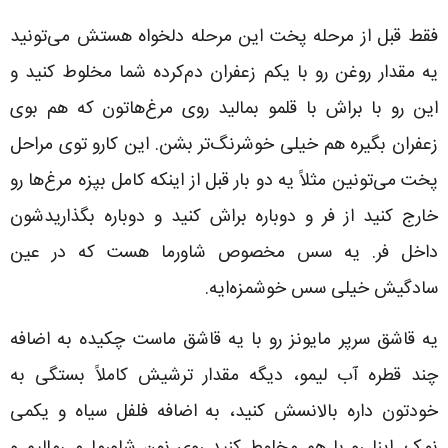
فقط قبل از مرحله پخت این مرحله دلخواه هستش می‌تونید
یه مقدار روغن رو با یکم زعفران دم‌کرده شما مخلوط کنید و
این رو با براش با قلمو بمالید روی مرغ‌هاتون که هم بوی
زعفران بگیره هم خیلی خوشرنگ‌تر بشن. این کارو توی مراحل
پخت می‌تونین مثلاً یه دو بار قبل از اینکه کامل بپزه مرغ‌ها رو
خارج کنید از فر و دوباره براش کنید و دوباره بگذاریدشون
داخل فر. یه سس مخصوص شاورما هست که در عین
سادگیش خیلی سس خوشمزه‌ایه.
یه قاشق سرپر مایونز رو با یه قاشق ماست چکیده به اضافه
چند قطره آب لیمو، دیگه مقدار ترشیش کاملاً بستگی به
خودتون داره بالانسش کنید، به اضافه فلفل سیاه و یکمی