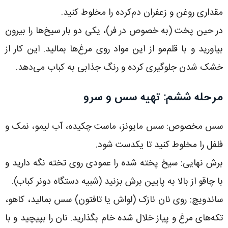
مقداری روغن و زعفران دم‌کرده را مخلوط کنید.
در حین پخت (به خصوص در فر)، یکی دو بار سیخ‌ها را بیرون
بیاورید و با قلم‌مو از این مواد روی مرغ‌ها بمالید. این کار از
خشک شدن جلوگیری کرده و رنگ جذابی به کباب می‌دهد.
مرحله ششم: تهیه سس و سرو
سس مخصوص: سس مایونز، ماست چکیده، آب لیمو، نمک و
فلفل را مخلوط کنید تا یکدست شود.
برش نهایی: سیخ پخته شده را عمودی روی تخته نگه دارید و
با چاقو از بالا به پایین برش بزنید (شبیه دستگاه دونر کباب).
ساندویچ: روی نان نازک (لواش یا تافتون) سس بمالید، کاهو،
تکه‌های مرغ و پیاز خلال شده خام بگذارید. نان را بپیچید و با