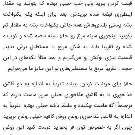
قبضه کردن ببرید ولی خب خیلی بهتره که بتونید یه مقدار
اینطوری قبضه شده ببریدش. بعد برای اینکه یکم یکنواخت
بشه پستی بلندی‌هاش همه جاش یکنواخت بشه یه مقدار کم
بکوبید اینجوری سینه مرغ رو. حالا سینه قبضه شده و کوبیده
شده رو تقریبا باید به شکل مربع یا مستطیل برش بدید.
قسمت تیزی نوکش رو می‌گیریم و بعد مثلاً تکه‌های در این
حجم... تقریباً مربع یا مستطیل‌های تو این سایز ما می‌خوایم.
حالا برای مرینیت کردن. ببینید تقریباً به اندازه یه دو قاشق
غذاخوری یا یه قاشق غذاخوری خیلی سرپر ماست داریم که
ترجیحاً اگه ماست چکیده و غلیظ باشه خیلی بهتره. تقریباً به
اندازه یه قاشق غذاخوری روغن روش کافیه خیلی روغن نریزید
چون اگر به خصوص توی فر بخواید درست کنید این روغن