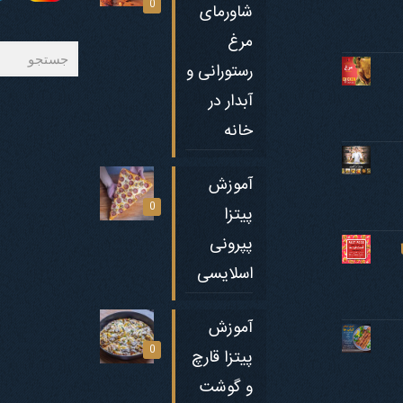
0
شاورمای
مرغ
جستجو
رستورانی و
آبدار در
خانه
آموزش
0
پیتزا
پپرونی
اسلایسی
آموزش
0
پیتزا قارچ
و گوشت