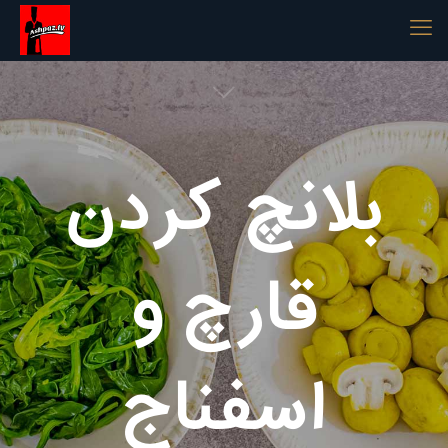
بلانچ کردن
قارچ و
اسفناج