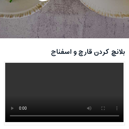
بلانچ کردن قارچ و اسفناج