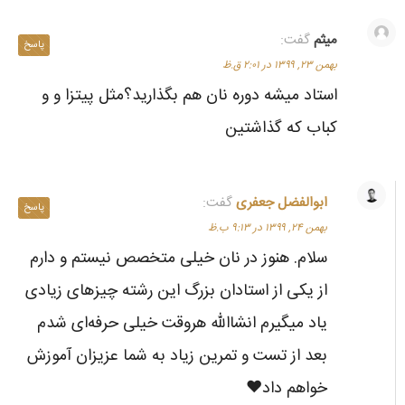
میثم
گفت:
پاسخ
بهمن ۲۳, ۱۳۹۹ در ۲:۰۱ ق.ظ
استاد میشه دوره نان هم بگذارید؟مثل پیتزا و و
کباب که گذاشتین
ابوالفضل جعفری
گفت:
پاسخ
بهمن ۲۴, ۱۳۹۹ در ۹:۱۳ ب.ظ
سلام. هنوز در نان خیلی متخصص نیستم و دارم
از یکی از استادان بزرگ این رشته چیزهای زیادی
یاد میگیرم انشاالله هروقت خیلی حرفه‌ای شدم
بعد از تست و تمرین زیاد به شما عزیزان آموزش
خواهم داد❤️