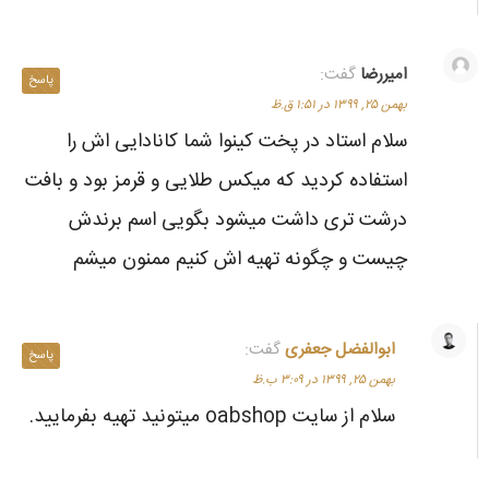
امیررضا
گفت:
پاسخ
بهمن ۲۵, ۱۳۹۹ در ۱:۵۱ ق.ظ
سلام استاد در پخت کینوا شما کانادایی اش را
استفاده کردید که میکس طلایی و قرمز بود و بافت
درشت تری داشت میشود بگویی اسم برندش
چیست و چگونه تهیه اش کنیم ممنون میشم
ابوالفضل جعفری
گفت:
پاسخ
بهمن ۲۵, ۱۳۹۹ در ۳:۰۹ ب.ظ
سلام از سایت oabshop میتونید تهیه بفرمایید.