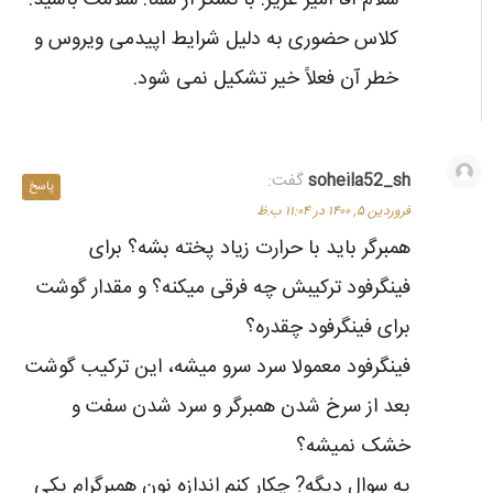
سلام آقا امیر عزیز. با تشکر از شما. سلامت باشید.
کلاس حضوری به دلیل شرایط اپیدمی ویروس و
خطر آن فعلاً خیر تشکیل نمی شود.
soheila52_sh
گفت:
پاسخ
فروردین ۵, ۱۴۰۰ در ۱۱:۰۴ ب.ظ
همبرگر باید با حرارت زیاد پخته بشه؟ برای
فینگرفود ترکیبش چه فرقی میکنه؟ و مقدار گوشت
برای فینگرفود چقدره؟
فینگرفود معمولا سرد سرو میشه، این ترکیب گوشت
بعد از سرخ شدن همبرگر و سرد شدن سفت و
خشک نمیشه؟
یه سوال دیگه? چکار کنم اندازه نون همبرگرام یکی