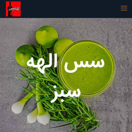
سس الهه
سبز