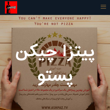
پیتزا چیکن
پستو