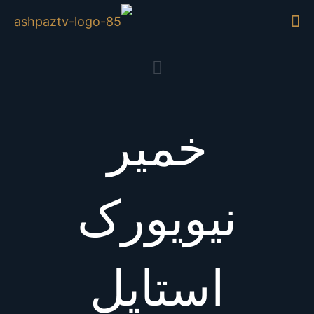
خمیر
نیویورک
استایل