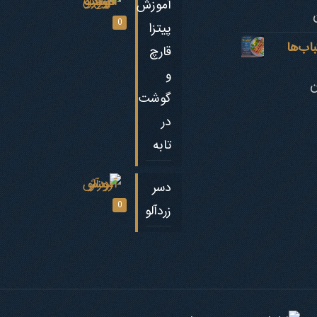
آموزش
0
پیتزا
‎‌ها
قارچ
و
ن
گوشت
در
تابه
دسر
0
زردآلو