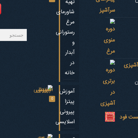
ن
تهیه
شاورمای
مرغ
جستجو
رستورانی
و
آبدار
در
 آشپزی
خانه
ن
آموزش
0
پیتزا
پپرونی
فست فود
اسلایسی