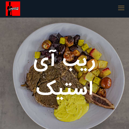
ریب آی
استیک