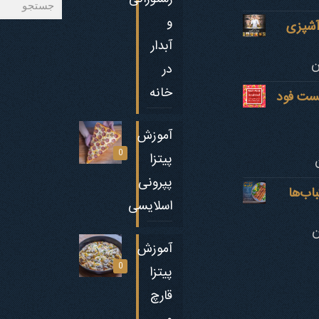
و
 آشپزی
آبدار
ن
در
خانه
فست فود
آموزش
0
پیتزا
پپرونی
‎‌ها
اسلایسی
ن
آموزش
0
پیتزا
قارچ