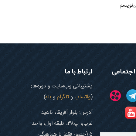
‌نویسم.
اجتماعی
ارتباط با ما
پشتیبانی وب‌سایت و دوره‌ها:
(
واتساپ
و
تلگرام
و
بله
)
آدرس: بلوار آفریقا، ناهید
غربی، پ۳۸، طبقه اول، واحد
۵ (حضور فقط با هماهنگی