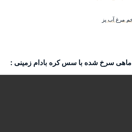
خم مرغ آب پز
ماهی سرخ شده با سس کره بادام زمینی :