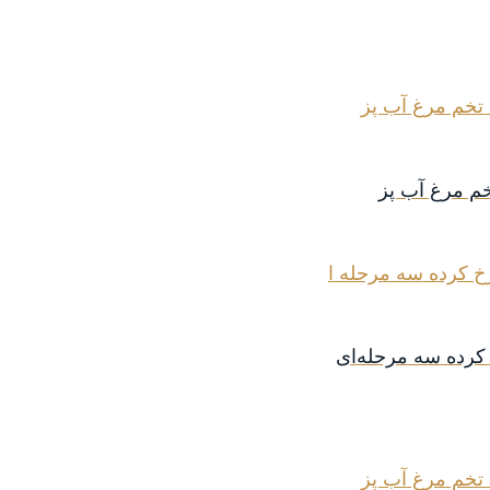
خم مرغ آب پز
رده سه مرحله‌ای