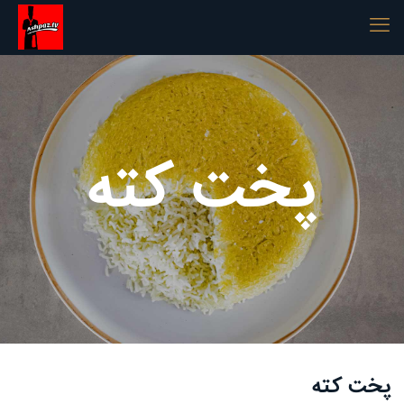
پخت کته
پخت کته