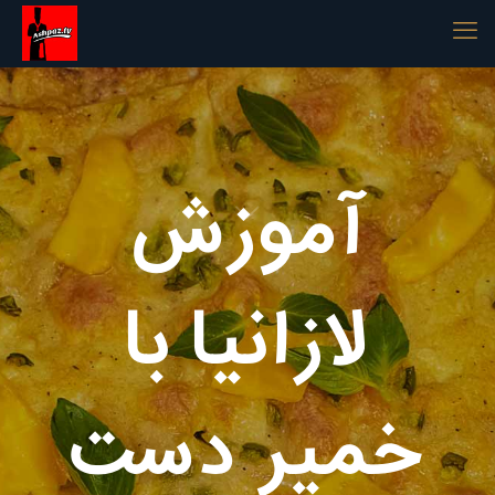
آموزش
لازانیا با
خمیر دست