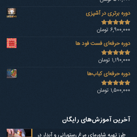
از 5
دوره برتری در آشپزی
۶,۹۰۰,۰۰۰
تومان
نمره
4.92
از 5
دوره حرفه‌ای فست فود ها
۱,۱۹۰,۰۰۰
تومان
نمره
4.80
از 5
دوره حرفه‌ای کباب‎‌ها
۱,۵۰۰,۰۰۰
تومان
نمره
4.73
از 5
آخرین آموزش‌های رایگان
طرز تهیه شاورمای مرغ رستورانی و آبدار در