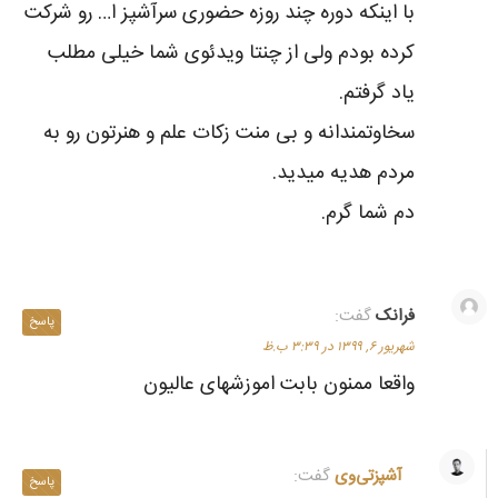
با اینکه دوره چند روزه حضوری سرآشپز ا… رو شرکت
کرده بودم ولی از چنتا ویدئوی شما خیلی مطلب
یاد گرفتم.
سخاوتمندانه و بی منت زکات علم و هنرتون رو به
مردم هدیه میدید.
دم شما گرم.
فرانک
گفت:
پاسخ
شهریور ۶, ۱۳۹۹ در ۳:۳۹ ب.ظ
واقعا ممنون بابت اموزشهای عالیون
آشپزتی‌وی
گفت:
پاسخ